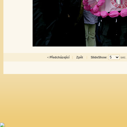
<
Předcházející
|
Zpět
|
SlideShow
:
sec