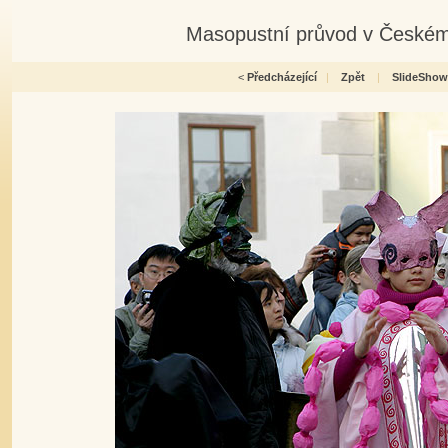
Masopustní průvod v Českém
<
Předcházející
|
Zpět
|
SlideShow