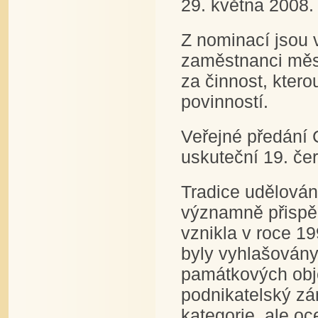
29. května 2008.
Z nominací jsou 
zaměstnanci měst
za činnost, kter
povinností.
Veřejné předání
uskuteční 19. če
Tradice udělován
významně přispě
vznikla v roce 1
byly vyhlašovány 
památkových objek
podnikatelský zá
kategorie, ale o