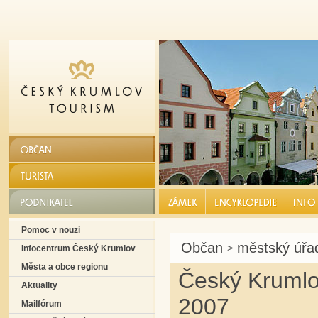
OBČAN
TURISTA
PODNIKATEL
ZÁMEK |
ENCYKLOPEDIE |
INFO S
Pomoc v nouzi
Občan
městský úř
>
Infocentrum Český Krumlov
Města a obce regionu
Český Krumlo
Aktuality
2007
Mailfórum