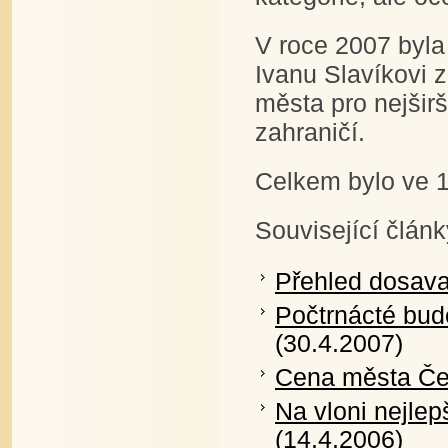
V roce 2007 byl
Ivanu Slavíkovi z
města pro nejšir
zahraničí.
Celkem bylo ve 1
Související článk
Přehled dosava
Počtrnácté bu
(30.4.2007)
Cena města Čes
Na vloni nejle
(14.4.2006)