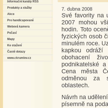
Informační kanály RSS
Produkty a služby
7. dubna 2008
Své favority na
Akce
Pro handicapované
2007 mohou vši
Webová kamera
hodin. Toto oce
Počasí
fyzických osob 
Mapy
minulém roce. Uz
Ke stažení
kapkou odráží 
Časté dotazy
obohacení živo
www.ckrumlov.cz
podnikatelské a
Cena města Če
odměnou za so
oblastech.
Návrh na udělen
písemně na poda