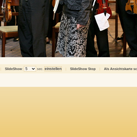
|
SlideShow
:
sec.
|
SlideShow Stop
|
Als Ansichtskarte s