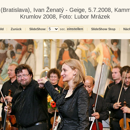
a (Bratislava), Ivan Ženatý - Geige, 5.7.2008, Kam
Krumlov 2008, Foto: Lubor Mrázek
ild
|
Zurück
|
SlideShow
:
sec.
|
SlideShow Stop
|
Näch