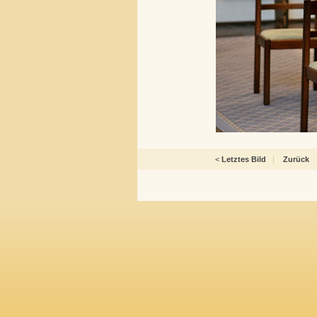
<
Letztes Bild
|
Zurück