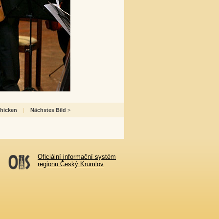
chicken
|
Nächstes Bild
>
Oficiální informační systém
regionu Český Krumlov