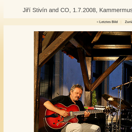
Jiří Stivín and CO, 1.7.2008, Kammermus
<
Letztes Bild
|
Zur