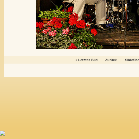
<
Letztes Bild
|
Zurück
|
SlideSh