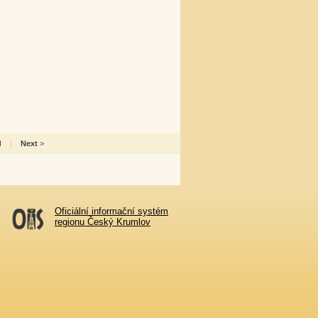
d
|
Next
>
Oficiální informační systém
regionu Český Krumlov