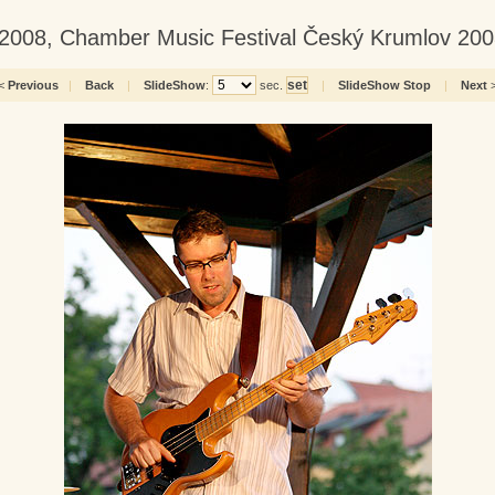
.7.2008, Chamber Music Festival Český Krumlov 20
<
Previous
|
Back
|
SlideShow
:
sec.
|
SlideShow Stop
|
Next