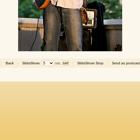
|
Back
|
SlideShow
:
sec.
|
SlideShow Stop
|
Send as postcar