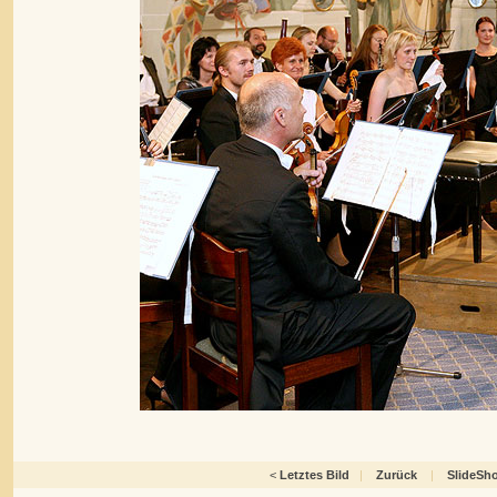
<
Letztes Bild
|
Zurück
|
SlideSh