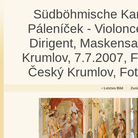
Südböhmische Kam
Páleníček - Violonce
Dirigent, Maskens
Krumlov, 7.7.2007, 
Český Krumlov, Fo
<
Letztes Bild
|
Zur