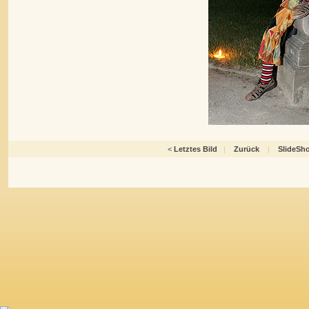
<
Letztes Bild
|
Zurück
|
SlideSh