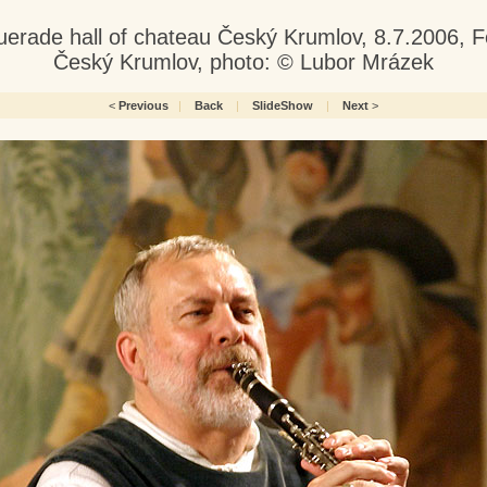
rade hall of chateau Český Krumlov, 8.7.2006, F
Český Krumlov, photo: © Lubor Mrázek
<
Previous
|
Back
|
SlideShow
|
Next
>