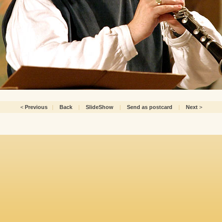
<
Previous
|
Back
|
SlideShow
|
Send as postcard
|
Next
>