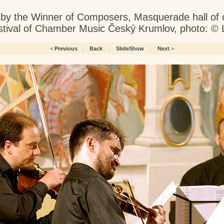
c by the Winner of Composers, Masquerade hall of
stival of Chamber Music Český Krumlov, photo: ©
<
Previous
|
Back
|
SlideShow
|
Next
>