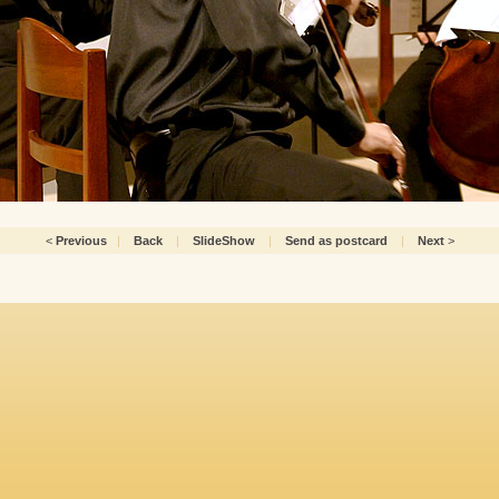
<
Previous
|
Back
|
SlideShow
|
Send as postcard
|
Next
>