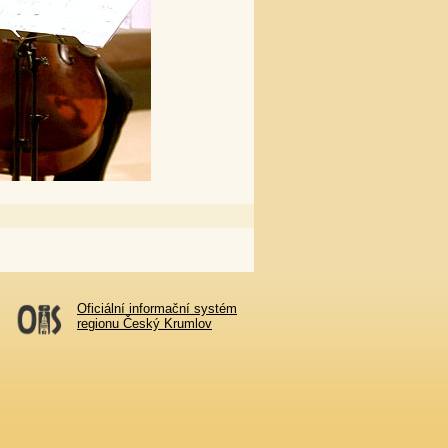
Oficiální informační systém
regionu Český Krumlov