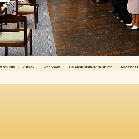
tztes Bild
|
Zurück
|
SlideShow
|
Als Ansichtskarte schicken
|
Nächstes B