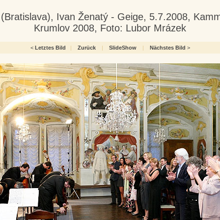
a (Bratislava), Ivan Ženatý - Geige, 5.7.2008, Kam
Krumlov 2008, Foto: Lubor Mrázek
<
Letztes Bild
|
Zurück
|
SlideShow
|
Nächstes Bild
>