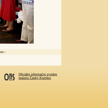
ild
>
Oficiální informační systém
regionu Český Krumlov