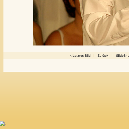
<
Letztes Bild
|
Zurück
|
SlideSh