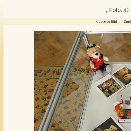
, Foto: ©
<
Letztes Bild
|
Zur