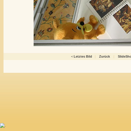
<
Letztes Bild
|
Zurück
|
SlideSh