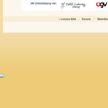
<
Letztes Bild
|
Zurück
|
SlideSh