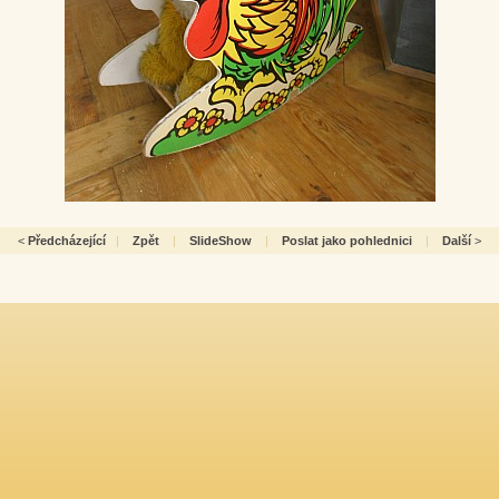
<
Předcházející
|
Zpět
|
SlideShow
|
Poslat jako pohlednici
|
Další
>