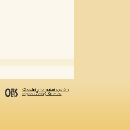
Oficiální informační systém
regionu Český Krumlov