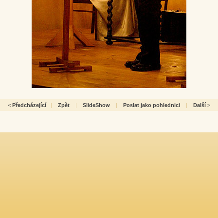
<
Předcházející
|
Zpět
|
SlideShow
|
Poslat jako pohlednici
|
Další
>