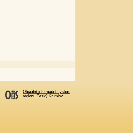
Oficiální informační systém
regionu Český Krumlov