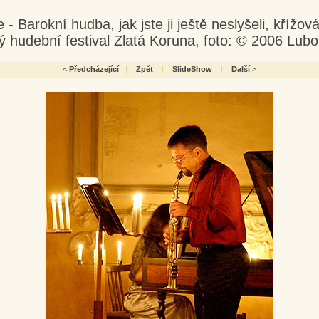
 Barokní hudba, jak jste ji ještě neslyšeli, křížo
ý hudební festival Zlatá Koruna, foto: © 2006 Lub
<
Předcházející
|
Zpět
|
SlideShow
|
Další
>