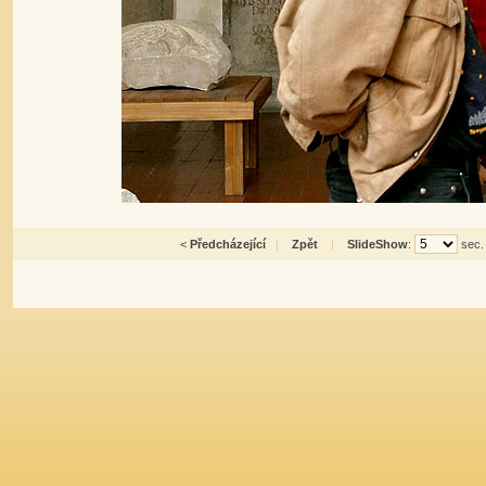
<
Předcházející
|
Zpět
|
SlideShow
:
sec