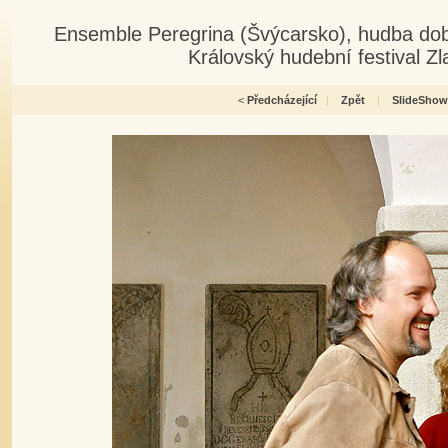
Ensemble Peregrina (Švýcarsko), hudba doby
Královský hudební festival Z
<
Předcházející
|
Zpět
|
SlideShow