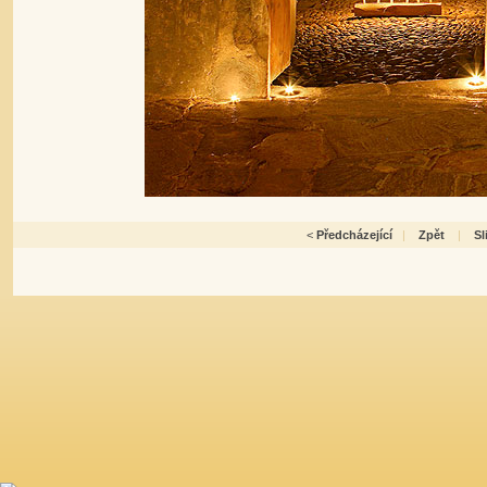
<
Předcházející
|
Zpět
|
S