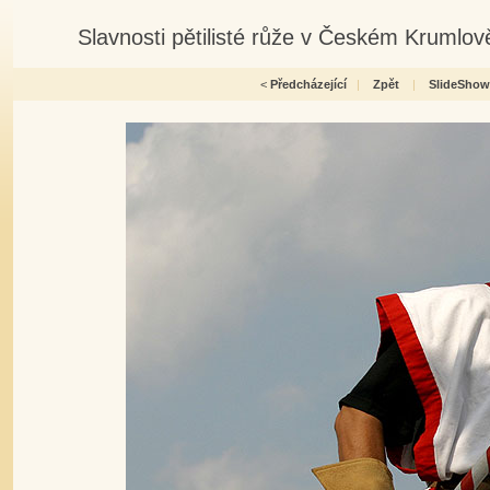
Slavnosti pětilisté růže v Českém Krumlov
<
Předcházející
|
Zpět
|
SlideShow