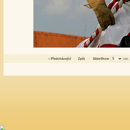
<
Předcházející
|
Zpět
|
SlideShow
:
sec