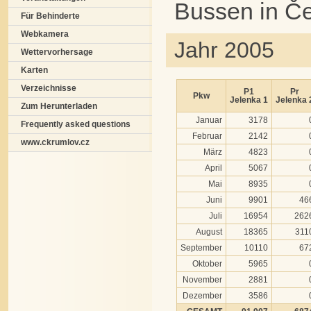
Bussen in Č
Für Behinderte
Webkamera
Jahr 2005
Wettervorhersage
Karten
Verzeichnisse
P1
Pr
Pkw
Jelenka 1
Jelenka 
Zum Herunterladen
Januar
3178
Frequently asked questions
Februar
2142
www.ckrumlov.cz
März
4823
April
5067
Mai
8935
Juni
9901
46
Juli
16954
262
August
18365
311
September
10110
67
Oktober
5965
November
2881
Dezember
3586