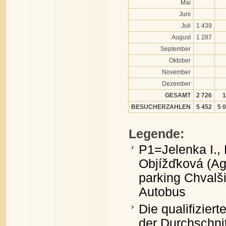
Mai
Juni
Juli
1 439
August
1 287
September
Oktober
November
Dezember
GESAMT
2 726
1
BESUCHERZAHLEN
5 452
5 
Legende:
P1=Jelenka I.,
Objížďková (Ag
parking Chvalš
Autobus
Die qualifizie
der Durchschni