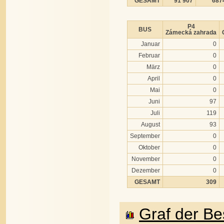
GESAMT
91 907
687
P4
BUS
Zámecká zahrada
Januar
0
Februar
0
März
0
April
0
Mai
0
Juni
97
Juli
119
August
93
September
0
Oktober
0
November
0
Dezember
0
GESAMT
309
Graf der B