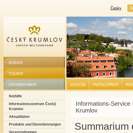
Česky
D
BÜRGER
TOURIST
UNTERNEHMER
SCHLOSS |
ENZYKLOPÄDIE |
INF
Nothilfe
Informations-Service
Informationszentrum Český
Krumlov
Krumlov
Aktualitäten
Summarium d
Produkte und Dienstleistungen
Veranstaltungen