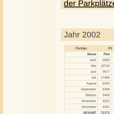
der Parkplätz
Jahr 2002
Parkign
P1
Monat
Pkw
April
5856
Mai
10720
Juni
9677
Juli
17490
August
8363
September
6498
Oktober
5466
November
4022
Dezember
4281
GESAMT
72373