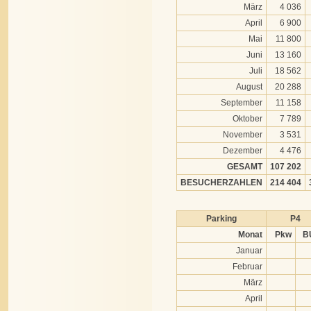
März
4 036
April
6 900
Mai
11 800
Juni
13 160
Juli
18 562
August
20 288
September
11 158
Oktober
7 789
November
3 531
Dezember
4 476
GESAMT
107 202
BESUCHERZAHLEN
214 404
Parking
P4
Monat
Pkw
B
Januar
Februar
März
April