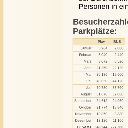
Personen in e
Besucherzahl
Parkplätze:
Pkw
BUS
Januar
5 964
2 880
Februar
5 040
2 440
März
8 072
6 520
April
21 360
22 120
Mai
35 186
19 600
Juni
40 050
44 120
Juli
70 780
33 760
August
81 670
32 080
September
34 618
24 960
Oktober
21 774
18 840
November
10 850
8 880
Dezember
13 180
11 160
GESAMT
348 544
227 360