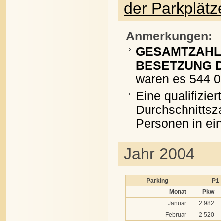
der Parkplätz
Anmerkungen:
GESAMTZAHL
BESETZUNG D
waren es 544 0
Eine qualifizie
Durchschnittsz
Personen in e
Jahr 2004
Parking
P1
Monat
Pkw
Januar
2 982
Februar
2 520