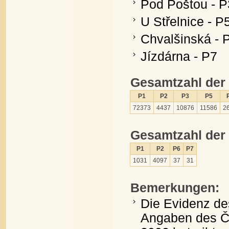
Pod Poštou - P
U Střelnice - P
Chvalšinská - 
Jízdárna - P7
Gesamtzahl der
P1
P2
P3
P5
72373
4437
10876
11586
2
Gesamtzahl der
P1
P2
P6
P7
1031
4097
37
31
Bemerkungen:
Die Evidenz de
Angaben des ČK