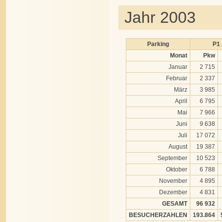
Jahr 2003
Parking
P1
Monat
Pkw
Januar
2 715
Februar
2 337
März
3 985
April
6 795
Mai
7 966
Juni
9 638
Juli
17 072
August
19 387
September
10 523
Oktober
6 788
November
4 895
Dezember
4 831
GESAMT
96 932
BESUCHERZAHLEN
193.864