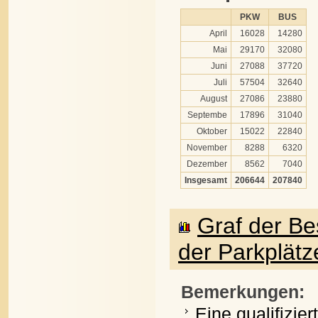
PKW
BUS
April
16028
14280
Mai
29170
32080
Juni
27088
37720
Juli
57504
32640
August
27086
23880
Septembe
17896
31040
Oktober
15022
22840
November
8288
6320
Dezember
8562
7040
Insgesamt
206644
207840
Graf der B
der Parkplätz
Bemerkungen:
Eine qualifizie