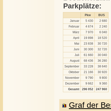
Parkplätze:
Pkw
BUS
Januar
5 430
2 680
Februar
4 674
2 240
März
7 970
6 040
April
19 898
18 520
Mai
23 838
30 720
Juni
30 300
32 720
Juli
61 660
30 040
August
68 436
36 280
September
33 228
38 640
Oktober
21 166
30 920
November
9 790
9 800
Dezember
9 662
9 360
Gesamt
296 052
247 960
Graf der B