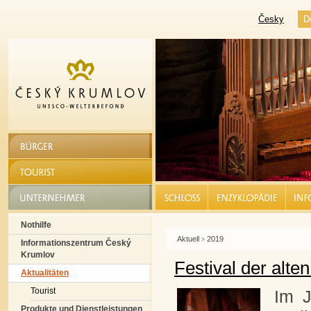
Česky
D
BÜRGER
TOURIST
UNTERNEHMER
SCHLOSS |
ENZYKLOPÄDIE |
INF
Nothilfe
Aktuell
2019
>
Informationszentrum Český
Krumlov
Festival der alt
Aktualitäten
Tourist
Im J
Produkte und Dienstleistungen