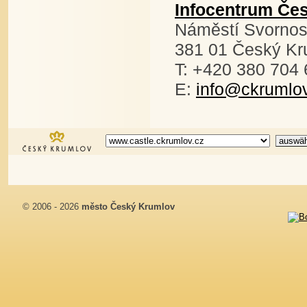
Infocentrum Če
Náměstí Svornost
381 01 Český Kr
T: +420 380 704
E:
info@ckrumlov
© 2006 - 2026
město Český Krumlov