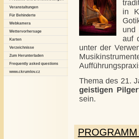
trad
Veranstaltungen
in K
Für Behinderte
Goti
Webkamera
und 
Wettervorhersage
auf 
Karten
unter der Verwe
Verzeichnisse
Musikinstrumente
Zum Herunterladen
Aufführungspraxi
Frequently asked questions
www.ckrumlov.cz
Thema des 21. J
geistigen Pilge
sein.
PROGRAMM 