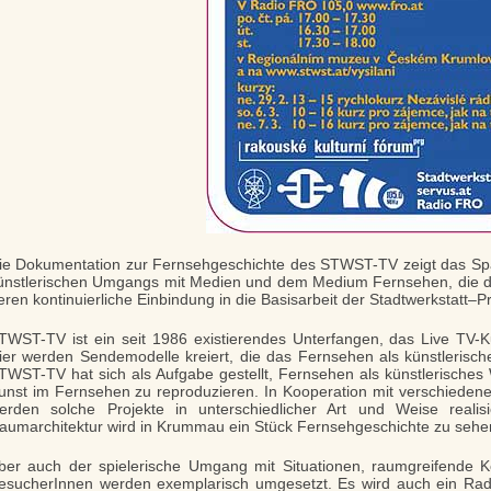
ie Dokumentation zur Fernsehgeschichte des STWST-TV zeigt das Sp
ünstlerischen Umgangs mit Medien und dem Medium Fernsehen, die 
eren kontinuierliche Einbindung in die Basisarbeit der Stadtwerkstatt–Pr
TWST-TV ist ein seit 1986 existierendes Unterfangen, das Live TV-Kun
ier werden Sendemodelle kreiert, die das Fernsehen als künstlerisch
TWST-TV hat sich als Aufgabe gestellt, Fernsehen als künstlerisches 
unst im Fernsehen zu reproduzieren. In Kooperation mit verschieden
erden solche Projekte in unterschiedlicher Art und Weise realisie
aumarchitektur wird in Krummau ein Stück Fernsehgeschichte zu sehen
ber auch der spielerische Umgang mit Situationen, raumgreifende 
esucherInnen werden exemplarisch umgesetzt. Es wird auch ein Radi