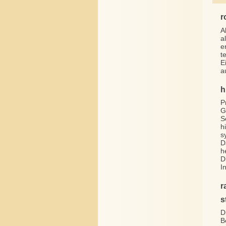
r
A
a
e
t
E
a
h
P
G
S
h
s
D
h
D
I
r
s
D
B