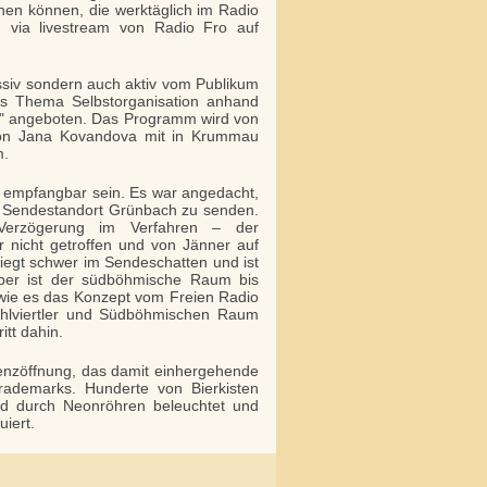
n können, die werktäglich im Radio
via livestream von Radio Fro auf
passiv sondern auch aktiv vom Publikum
as Thema Selbstorganisation anhand
n" angeboten. Das Programm wird von
 von Jana Kovandova mit in Krummau
m.
ch empfangbar sein. Es war angedacht,
m Sendestandort Grünbach zu senden.
Verzögerung im Verfahren – der
 nicht getroffen und von Jänner auf
egt schwer im Sendeschatten und ist
aber ist der südböhmische Raum bis
a, wie es das Konzept vom Freien Radio
ühlviertler und Südböhmischen Raum
itt dahin.
enzöffnung, das damit einhergehende
ademarks. Hunderte von Bierkisten
ird durch Neonröhren beleuchtet und
iert.