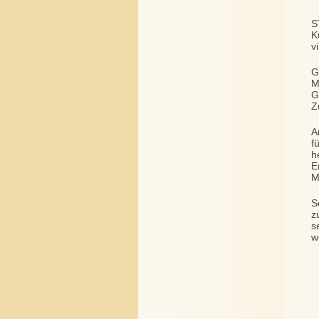
S
K
v
G
M
G
Z
A
f
h
E
M
S
z
s
w