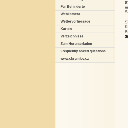
S
Für Behinderte
e
S
Webkamera
Wettervorhersage
S
K
Karten
K
s
Verzeichnisse
Zum Herunterladen
Frequently asked questions
www.ckrumlov.cz