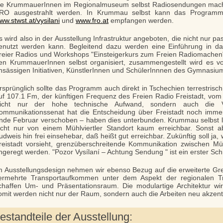
ie KrummauerInnen im Regionalmuseum selbst Radiosendungen mache
RO ausgestrahlt werden. In Krummau selbst kann das Programm 
ww.stwst.at/vysilani
und
www.fro.at
empfangen werden.
s wird also in der Ausstellung Infrastruktur angeboten, die nicht nur 
enutzt werden kann. Begleitend dazu werden eine Einführung in d
reier Radios und Workshops "Einsteigerkurs zum Freien Radiomache
en KrummauerInnen selbst organisiert, zusammengestellt wird es
nsässigen Initiativen, KünstlerInnen und SchülerInnnen des Gymnasiu
rsprünglich sollte das Programm auch direkt in Tschechien terrestris
uf 107.1 Fm, der künftigen Frequenz des Freien Radio Freistadt, vo
icht nur der hohe technische Aufwand, sondern auch die 
ommunikationssenat hat die Entscheidung über Freistadt noch immer
nde Februar verschoben – haben dies unterbunden. Krummau selbst li
icht nur von einem Mühlviertler Standort kaum erreichbar. Sonst 
udweis hin frei einsehebar, daß heißt gut erreichbar. Zukünftig soll j
reistadt vorsieht, grenzüberschreitende Kommunikation zwischen M
ngeregt werden. "Pozor Vysílaní – Achtung Sendung " ist ein erster Schr
m Ausstellungsdesign nehmen wir ebenso Bezug auf die erweiterte Gr
ermehrte Transportaufkommen unter dem Aspekt der regionalen Tr
chaffen Um- und Präsentationsraum. Die modulartige Architektur w
omit werden nicht nur der Raum, sondern auch die Arbeiten neu akzentu
estandteile der Ausstellung: