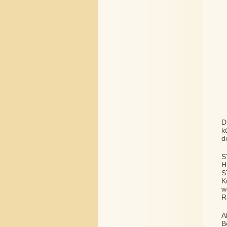
D
k
d
S
H
S
K
w
R
A
B