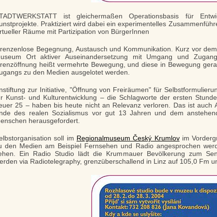
TADTWERKSTATT ist gleichermaßen Operationsbasis für Entwi
unstprojekte. Praktiziert wird dabei ein experimentelles Zusammenführ
irtueller Räume mit Partizipation von BürgerInnen
renzenlose Begegnung, Austausch und Kommunikation. Kurz vor dem Ei
useum Ort aktiver Auseinandersetzung mit Umgang und Zugang
renzöffnung heißt vermehrte Bewegung, und diese in Bewegung gera
ugangs zu den Medien ausgelotet werden.
nstiftung zur Initiative, "Öffnung von Freiräumen" für Selbstformulie
ür Kunst- und Kulturentwicklung – die Schlagworte der ersten Stund
euer 25 – haben bis heute nicht an Relevanz verloren. Das ist auch A
nde des realen Sozialismus vor gut 13 Jahren und dem anstehende
enschen herausgefordert.
elbstorganisation soll im
Regionalmuseum Český Krumlov
im Vordergr
u den Medien am Beispiel Fernsehen und Radio angesprochen werd
ehen. Ein Radio Studio lädt die Krummauer Bevölkerung zum Se
erden via Radiotelegraphy, grenzüberschallend in Linz auf 105,0 Fm und