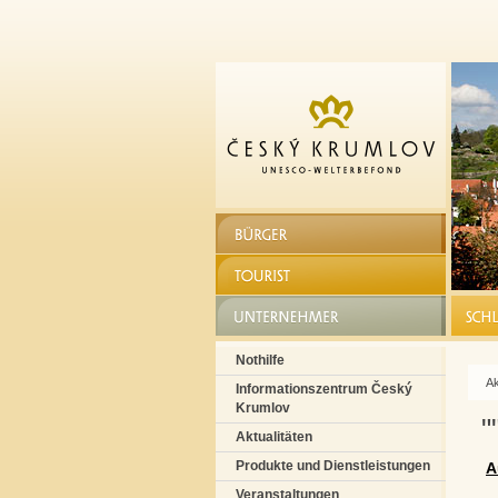
BÜRGER
TOURIST
UNTERNEHMER
SCHLO
Nothilfe
Ak
Informationszentrum Český
Krumlov
"
Aktualitäten
Produkte und Dienstleistungen
A
Veranstaltungen