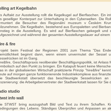
olling art Kegelbahn
ls Auftakt zur Ausstellung rollt die Kegelkugel auf Bierflaschen. Ein in
ls geselliger Konterpart zur Unterhaltung in den Cyberwelten. Die Rol
rmuntert die Besucher des Regionální muzeum v Českém Kruml
eilzunehmen. Die Kegelbahn, bestehend aus Europaletten und Bierban
instieg in die Ausstellung. Es wird auf Bierflaschen gekegelt und 
ufgezeichnet und während der gesamten Ausstellungsdauer auf einem 
ire & fire
rojekt beim Festival der Regionen 2001 zum Thema "Das Ende
emütlichkeit beginnt dann, wenn einem unvermutet der Sessel 
esselrücken ist im Gang.
ire&fire, Geschäftspraxis neoliberaler Beschäftigungspolitik, ist Anlass
ymbolisch auf den Punkt zu bringen. Ein Katapult feuert keine Mensche
as in der globalisierten Wirtschaft praktizierte Prinzip "hire&fire" ke
eute auf morgen ganze funktionierende Industriekomplexe aus finanz
ie Stadtwerkstatt übersetzt das beschleunigte Sesselrücken an d
nszenierung: die Arbeitgebervertreter der Stadtwerkstatt lassen für Sie d
adio studio
twst info wall
ie STWST bring auszugshaft Bild und Text zu ihrem Schaffen. Kr
edingungen des Lebens. Ständiges Überprüfen und Anpassen an aktuel