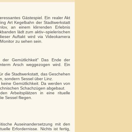
teressantes Gästespiel. Ein realer Akt
ling Art Kegelbahn der Stadtwerkstatt
ov, an einem klirrenden Erlebnis
kbanden lädt zum aktiv–spielerischen
dieser Auftakt wird via Videokamera
Monitor zu sehen sein.
 der Gemütlichkeit" Das Ende der
unterm Arsch weggezogen wird. Ein
 für die Stadtwerkstatt, das Geschehen
n, sondern Sessel über Linz.
nnt keine Gemütlichkeit. Da werden von
technischen Schachzügen abgebaut.
en Arbeitsplätzen in eine rituelle
ie Sessel fliegen.
itische Auseinandersetzung mit den
le Erfordernisse. Nichts ist fertig,