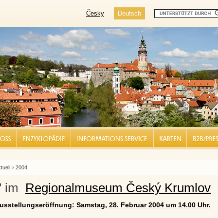
Česky
Deutsch
SS |
ENZYKLOPÄDIE |
INFORMATIONS SERVICE |
KARTEN |
BUSINES
tuell
2004
>
" im
Regionalmuseum Český Krumlov
usstellungseröffnung: Samstag, 28. Februar 2004 um 14.00 Uhr.