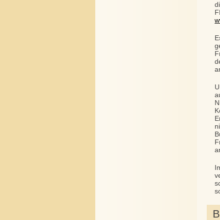
d
F
w
E
g
F
d
a
U
a
N
K
E
n
B
F
a
I
v
s
s
B