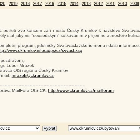
020
|
2019
|
2018
|
2017
|
2016
|
2015
|
2014
|
2013
|
2012
|
2011
|
2010
|
2009
iž potřetí zve koncem září město Český Krumlov k návštěvě Svatovácl
ěly stát jakýmsi "sousedským" setkáváním v příjemné atmosféře kulinářs
ompletní program, jídelníčky Svatováclavského menu i další informace:
ttp://www.ckrumlov.info/apps/cz/svvasl.xsp
 pozdravem,
gr. Lubor Mrázek
právce OIS regionu Český Krumlov
-mail:
mrazek@ckrumlov.cz
------------------------------------------------------
práva MailFóra OIS-CK:
http://www.ckrumlov.cz/mailforum