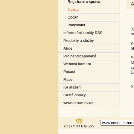
Registrace a správa
2
Turista
Občan
Podnikatel
J
Informační kanály RSS
m
Produkty a služby
K
h
Akce
Pro handicapované
S
M
Webová kamera
s
E
Počasí
Mapy
--
S
Ke stažení
Časté dotazy
www.ckrumlov.cz