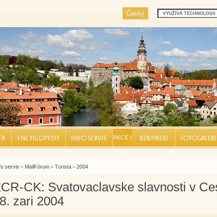
Česky
K |
ENCYKLOPEDIE |
INFO SERVIS |
AKCE |
BUSINESS |
FOTOGALERIE
fo servis
MailFórum
Turista
2004
>
>
>
CR-CK: Svatovaclavske slavnosti v Ce
8. zari 2004