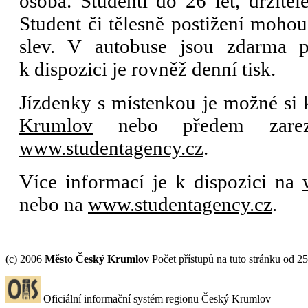
osoba. Studenti do 26 let, držit
Student či tělesně postižení moho
slev. V autobuse jsou zdarma 
k dispozici je rovněž denní tisk.
Jízdenky s místenkou je možné si
Krumlov
nebo předem zareze
www.studentagency.cz
.
Více informací je k dispozici na
nebo na
www.studentagency.cz
.
(c) 2006
Město Český Krumlov
Počet přístupů na tuto stránku od 2
Oficiální informační systém regionu Český Krumlov